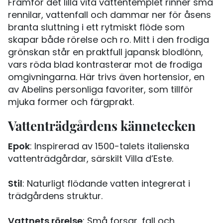
Framför det lilla vita vattentemplet rinner små
rennilar, vattenfall och dammar ner för åsens
branta sluttning i ett rytmiskt flöde som
skapar både rörelse och ro. Mitt i den frodiga
grönskan står en praktfull japansk blodlönn,
vars röda blad kontrasterar mot de frodiga
omgivningarna. Här trivs även hortensior, en
av Abelins personliga favoriter, som tillför
mjuka former och färgprakt.
Vattenträdgårdens kännetecken
Epok
: Inspirerad av 1500-talets italienska
vattenträdgårdar, särskilt Villa d’Este.
Stil
: Naturligt flödande vatten integrerat i
trädgårdens struktur.
Vattnets rörelse
: Små forsar, fall och