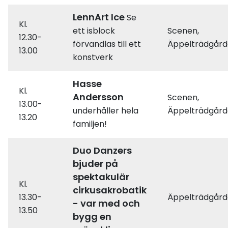
LennArt Ice
Se
Kl.
ett isblock
Scenen,
12.30-
förvandlas till ett
Äppelträdgår
13.00
konstverk
Hasse
Kl.
Andersson
Scenen,
13.00-
underhåller hela
Äppelträdgår
13.20
familjen!
Duo Danzers
bjuder på
spektakulär
Kl.
cirkusakrobatik
13.30-
Äppelträdgår
- var med och
13.50
bygg en