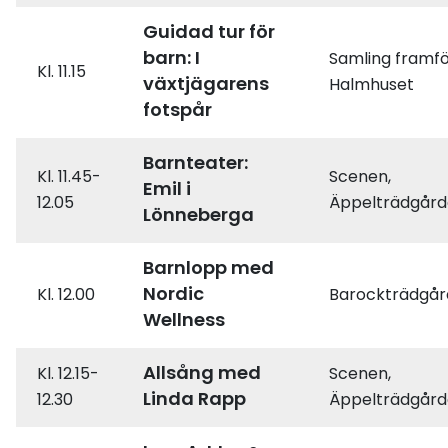
Guidad tur för
barn: I
Samling framf
Kl. 11.15
växtjägarens
Halmhuset
fotspår
Barnteater:
Kl. 11.45-
Scenen,
Emil i
12.05
Äppelträdgår
Lönneberga
Barnlopp med
Nordic
Kl. 12.00
Barockträdgå
Wellness
Allsång med
Kl. 12.15-
Scenen,
Linda Rapp
12.30
Äppelträdgår