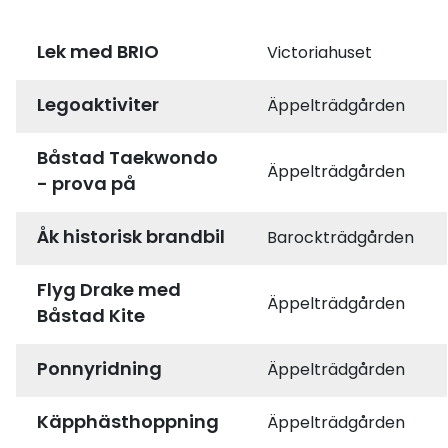
Lek med BRIO
Victoriahuset
Legoaktiviter
Äppelträdgården
Båstad Taekwondo
Äppelträdgården
- prova på
Åk historisk brandbil
Barockträdgården
Flyg Drake med
Äppelträdgården
Båstad Kite
Ponnyridning
Äppelträdgården
Käpphästhoppning
Äppelträdgården