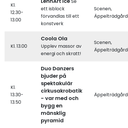
LennArt Ice
Se
Kl.
ett isblock
Scenen,
12.30-
förvandlas till ett
Äppelträdgår
13.00
konstverk
Coola Ola
Scenen,
Kl. 13.00
Upplev massor av
Äppelträdgår
energi och skratt!
Duo Danzers
bjuder på
spektakulär
Kl.
cirkusakrobatik
13.30-
Äppelträdgår
- var med och
13.50
bygg en
mänsklig
pyramid