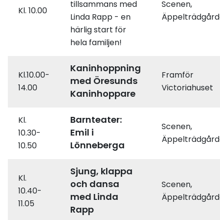
tillsammans med
Scenen,
Kl. 10.00
Linda Rapp - en
Äppelträdgår
härlig start för
hela familjen!
Kaninhoppning
Kl.10.00-
Framför
med Öresunds
14.00
Victoriahuset
Kaninhoppare
Barnteater:
Kl.
Scenen,
Emil i
10.30-
Äppelträdgår
Lönneberga
10.50
Sjung, klappa
Kl.
och dansa
Scenen,
10.40-
med Linda
Äppelträdgår
11.05
Rapp