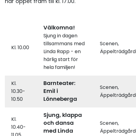
har öppet fram till kl. 17.00.
Välkomna!
Sjung in dagen
tillsammans med
Scenen,
Kl. 10.00
Linda Rapp - en
Äppelträdgår
härlig start för
hela familjen!
Barnteater:
Kl.
Scenen,
Emil i
10.30-
Äppelträdgår
Lönneberga
10.50
Sjung, klappa
Kl.
och dansa
Scenen,
10.40-
med Linda
Äppelträdgår
11.05