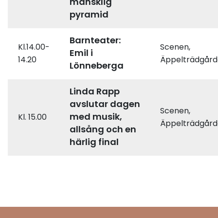
mänsklig
pyramid
Barnteater:
Kl.14.00-
Scenen,
Emil i
14.20
Äppelträdgår
Lönneberga
Linda Rapp
avslutar dagen
Scenen,
med musik,
Kl. 15.00
Äppelträdgår
allsång och en
härlig final