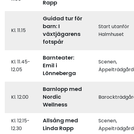
Rapp
Guidad tur för
barn: I
Start utanför
Kl. 11.15
växtjägarens
Halmhuset
fotspår
Barnteater:
Kl. 11.45-
Scenen,
Emil i
12.05
Äppelträdgår
Lönneberga
Barnlopp med
Nordic
Kl. 12.00
Barockträdgå
Wellness
Allsång med
Kl. 12.15-
Scenen,
Linda Rapp
12.30
Äppelträdgår