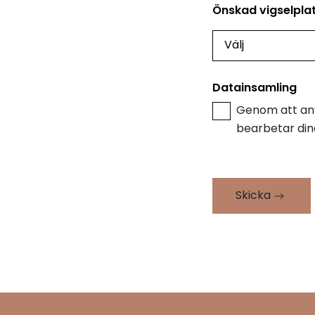
Önskad vigselpla
Datainsamling
Genom att anv
bearbetar din
Skicka