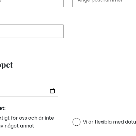
opet
t:
tigt för oss och är inte
Vi är flexibla med da
av något annat