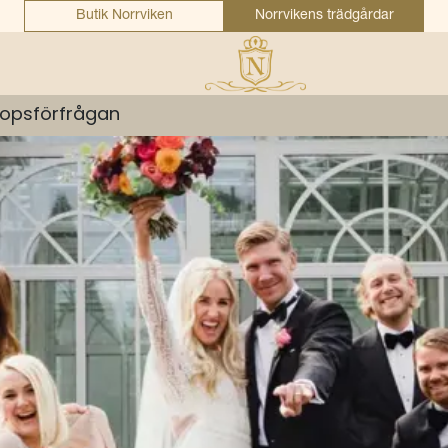
Butik Norrviken
Norrvikens trädgårdar
lopsförfrågan