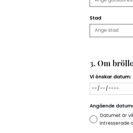
Stad
3. Om bröll
Vi önskar datum:
Angående datume
Datumet är vik
intresserade 