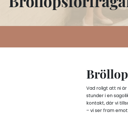
Bröllopsförfråga
Bröllop
Vad roligt att ni ä
stunder i en sagoli
kontakt, där vi ti
– vi ser fram emo