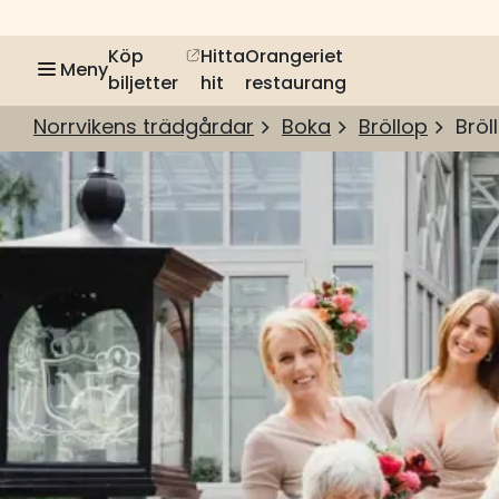
Köp
Hitta
Orangeriet
Meny
biljetter
hit
restaurang
Norrvikens trädgårdar
Boka
Bröllop
Bröl