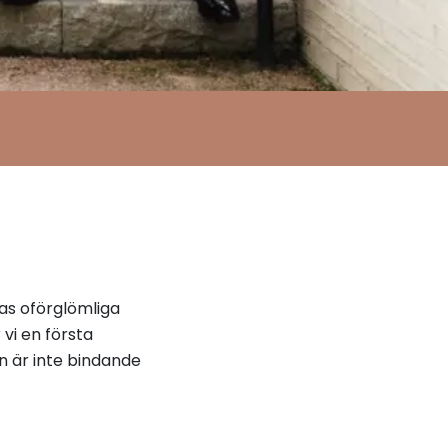
pas oförglömliga
 vi en första
an är inte bindande