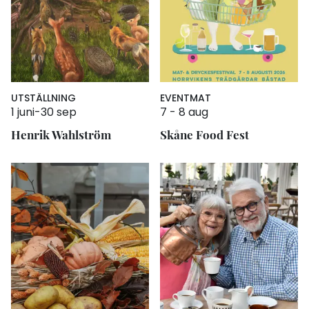
UTSTÄLLNING
EVENT
MAT
1 juni
-
30 sep
7
-
8 aug
Henrik Wahlström
Skåne Food Fest