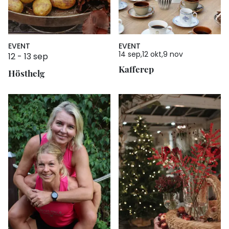
EVENT
EVENT
14 sep
12 okt
9 nov
12
-
13 sep
Kafferep
Hösthelg