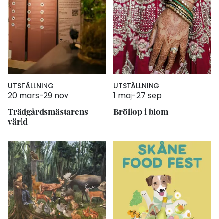
UTSTÄLLNING
UTSTÄLLNING
20 mars
-
29 nov
1 maj
-
27 sep
Trädgårdsmästarens
Bröllop i blom
värld