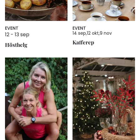
EVENT
EVENT
14 sep
12 okt
9 nov
12
-
13 sep
Kafferep
Hösthelg