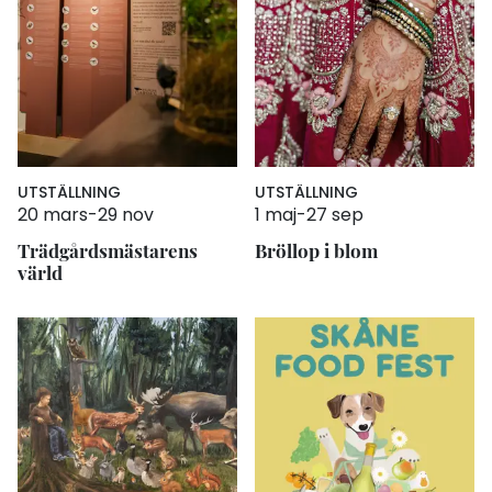
UTSTÄLLNING
UTSTÄLLNING
20 mars
-
29 nov
1 maj
-
27 sep
Trädgårdsmästarens
Bröllop i blom
värld