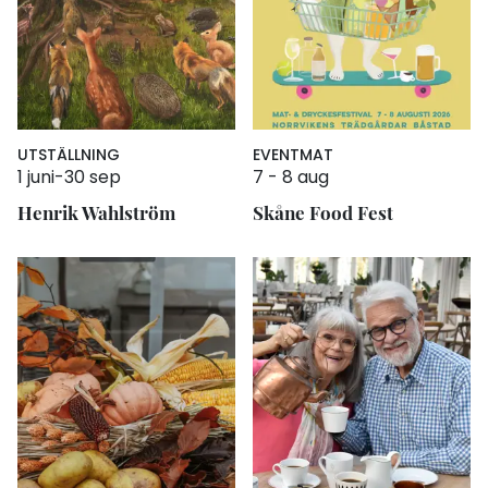
UTSTÄLLNING
EVENT
MAT
1 juni
-
30 sep
7
-
8 aug
Henrik Wahlström
Skåne Food Fest