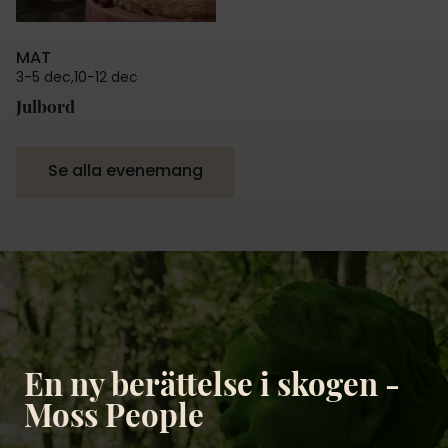
MAT
3
-
5 dec
10
-
12 dec
Julbord
Se alla evenemang
En ny berättelse i skogen -
Moss People