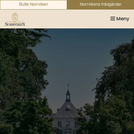
Butik Norrviken
Norrvikens trädgårdar
Meny