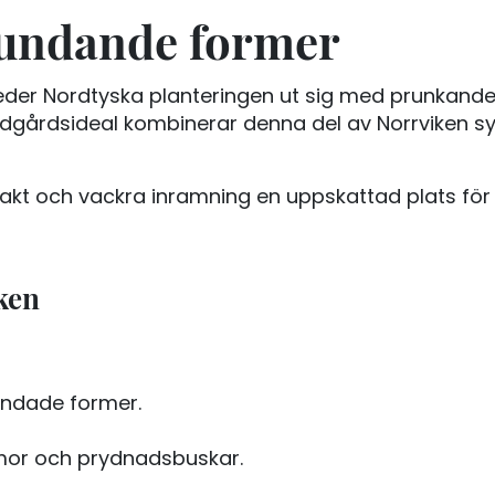
undande former
 breder Nordtyska planteringen ut sig med prunk
trädgårdsideal kombinerar denna del av Norrvike
kt och vackra inramning en uppskattad plats för 
ken
undade former.
mor och prydnadsbuskar.