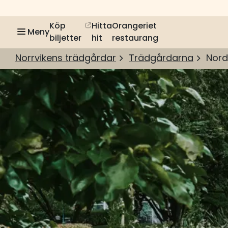
Köp
Hitta
Orangeriet
Meny
biljetter
hit
restaurang
Norrvikens trädgårdar
Trädgårdarna
Nord