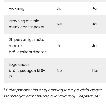
Vickning
Ja
Ja
Provning av vald
Nej
Ja
meny och vinpaket
2h personligt möte
med er
Ja
Ja
bröllopskoordinator
Loge under
bröllopsdagen kl 9-
Nej
Nej
17
*
Bröllopspaket Iris är ej bokningsbart på röda dagar,
klämdagar samt fredag & lördag maj - september.