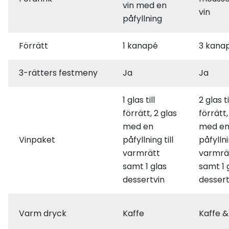
vin med en
vin
påfyllning
Förrätt
1 kanapé
3 kana
3-rätters festmeny
Ja
Ja
1 glas till
2 glas ti
förrätt, 2 glas
förrätt,
med en
med e
Vinpaket
påfyllning till
påfyllni
varmrätt
varmrä
samt 1 glas
samt 1 
dessertvin
dessert
Varm dryck
Kaffe
Kaffe 