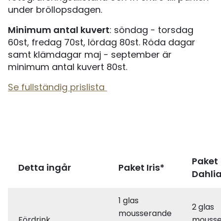
under bröllopsdagen.
Minimum antal kuvert
: söndag - torsdag
60st, fredag 70st, lördag 80st. Röda dagar
samt klämdagar maj - september är
minimum antal kuvert 80st.
Se fullständig prislista
Paket
Detta ingår
Paket Iris*
Dahli
1 glas
2 glas
mousserande
Fördrink
mousse