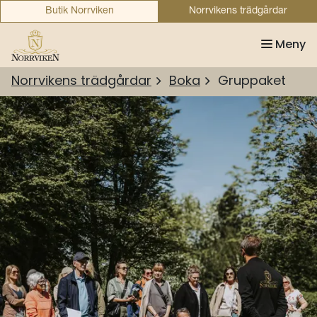
Butik Norrviken
Norrvikens trädgårdar
Meny
Norrvikens trädgårdar
Boka
Gruppaket