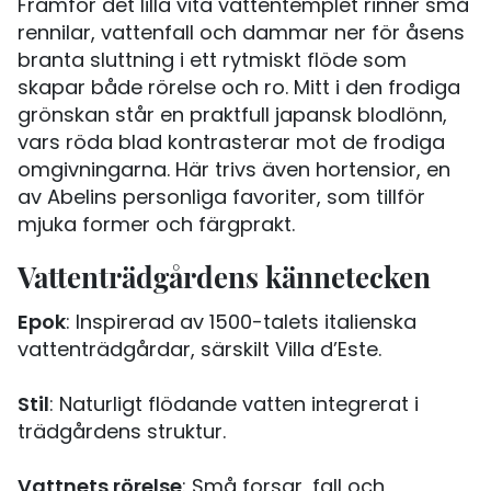
Framför det lilla vita vattentemplet rinner små
rennilar, vattenfall och dammar ner för åsens
branta sluttning i ett rytmiskt flöde som
skapar både rörelse och ro. Mitt i den frodiga
grönskan står en praktfull japansk blodlönn,
vars röda blad kontrasterar mot de frodiga
omgivningarna. Här trivs även hortensior, en
av Abelins personliga favoriter, som tillför
mjuka former och färgprakt.
Vattenträdgårdens kännetecken
Epok
: Inspirerad av 1500-talets italienska
vattenträdgårdar, särskilt Villa d’Este.
Stil
: Naturligt flödande vatten integrerat i
trädgårdens struktur.
Vattnets rörelse
: Små forsar, fall och