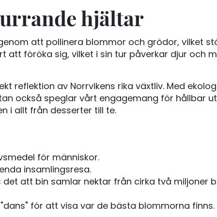
urrande hjältar
genom att pollinera blommor och grödor, vilket stö
t att föröka sig, vilket i sin tur påverkar djur o
t reflektion av Norrvikens rika växtliv. Med ekol
utan också speglar vårt engagemang för hållbar u
 allt från desserter till te.
ivsmedel för människor.
 enda insamlingsresa.
 det att bin samlar nektar från cirka två miljoner
ans" för att visa var de bästa blommorna finns.