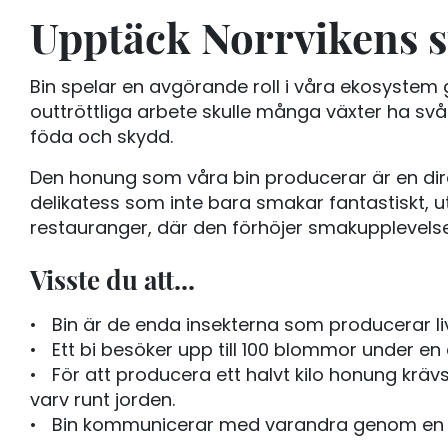
Upptäck Norrvikens s
Bin spelar en avgörande roll i våra ekosystem 
outtröttliga arbete skulle många växter ha svår
föda och skydd.
Den honung som våra bin producerar är en direk
delikatess som inte bara smakar fantastiskt, 
restauranger, där den förhöjer smakupplevelsen i
Visste du att...
• Bin är de enda insekterna som producerar l
• Ett bi besöker upp till 100 blommor under en
• För att producera ett halvt kilo honung krävs
varv runt jorden.
• Bin kommunicerar med varandra genom en "d