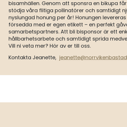
bisamhällen. Genom att sponsra en bikupa får e
stödja våra flitiga pollinatörer och samtidigt n
nyslungad honung per år! Honungen levereras i
försedda med er egen etikett – en perfekt gåva
samarbetspartners. Att bli bisponsor är ett enke
hållbarhetsarbete och samtidigt sprida medvet
Vill ni veta mer? Hör av er till oss.
Kontakta Jeanette,
jeanette@norrvikenbastad