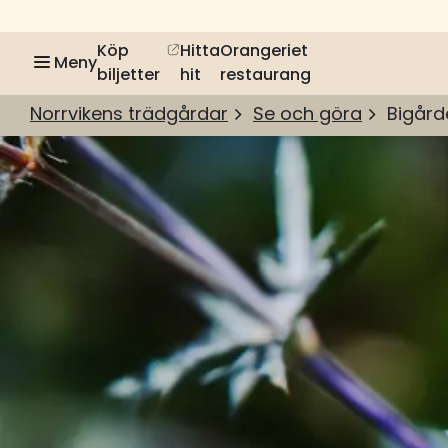
Köp
Hitta
Orangeriet
Meny
biljetter
hit
restaurang
Norrvikens trädgårdar
Se och göra
Bigård