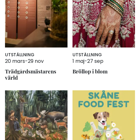
UTSTÄLLNING
UTSTÄLLNING
20 mars
-
29 nov
1 maj
-
27 sep
Trädgårdsmästarens
Bröllop i blom
värld