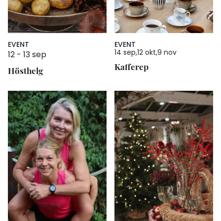
EVENT
EVENT
14 sep
12 okt
9 nov
12
-
13 sep
Kafferep
Hösthelg