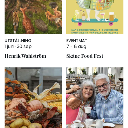
UTSTÄLLNING
EVENT
MAT
1 juni
-
30 sep
7
-
8 aug
Henrik Wahlström
Skåne Food Fest