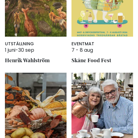
UTSTÄLLNING
EVENT
MAT
1 juni
-
30 sep
7
-
8 aug
Henrik Wahlström
Skåne Food Fest