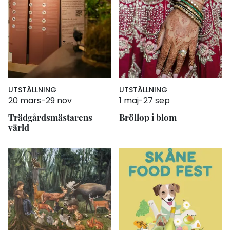
UTSTÄLLNING
UTSTÄLLNING
20 mars
-
29 nov
1 maj
-
27 sep
Trädgårdsmästarens
Bröllop i blom
värld