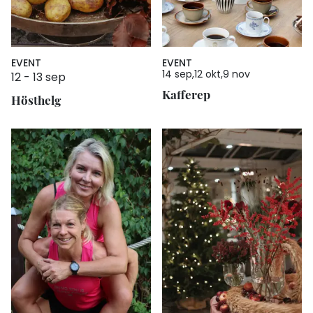
EVENT
EVENT
14 sep
12 okt
9 nov
12
-
13 sep
Kafferep
Hösthelg