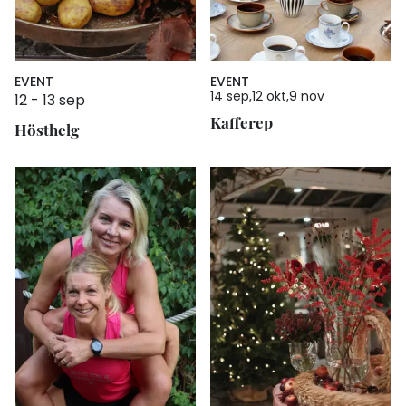
EVENT
EVENT
14 sep
12 okt
9 nov
12
-
13 sep
Kafferep
Hösthelg