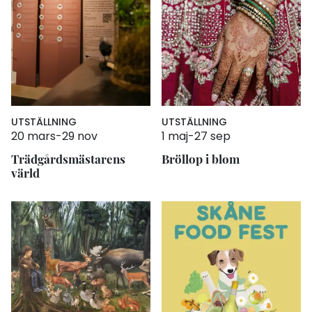
UTSTÄLLNING
UTSTÄLLNING
20 mars
-
29 nov
1 maj
-
27 sep
Trädgårdsmästarens
Bröllop i blom
värld