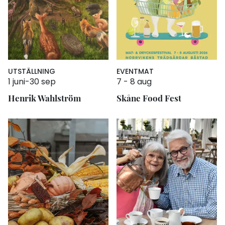
UTSTÄLLNING
EVENT
MAT
1 juni
-
30 sep
7
-
8 aug
Henrik Wahlström
Skåne Food Fest